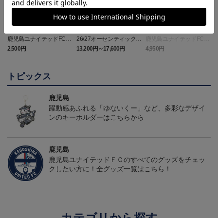
鹿児島ユナイテッドFC
26/27オーセンティックユ
鹿児島ユナイテッドFC
バクーダ タオルマフラ
ニフォーム（FP1st）
バクーダ Tシャツ BLACK
2,500円
13,200円～17,600円
4,950円
1
ー
トピックス
鹿児島
躍動感あふれる「ゆないくー」など、多彩なデザイ
ンのキーホルダーはこちらから
鹿児島
鹿児島ユナイテッドＦＣのすべてのグッズをチェッ
クしたい方に！全グッズ一覧はこちら！
カテゴリから探す