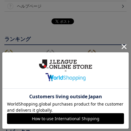
ヘルプページ
ランキング
NEW
鹿児島ユナイテッドFC
26/27オーセンティックユ
鹿児島ユナイテッドFC
バクーダ タオルマフラ
ニフォーム（FP1st）
バクーダ Tシャツ BLACK
2,500円
13,200円～17,600円
4,950円
1
ー