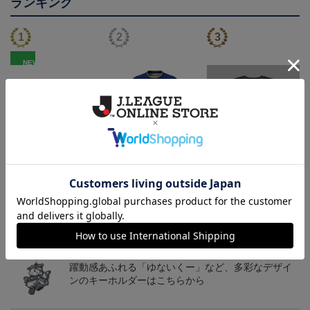
ランキング
NEW
鹿児島ユナイテッドFC
26/27オーセンティックユ
鹿児島ユナイテッドFC
バクーダ タオルマフラ
ニフォーム（FP1st）
バクーダ Tシャツ BLACK
2,500円
13,200円～17,600円
4,950円
1
ー
トピックス
鹿児島
躍動感あふれる「ゆないくー」など、多彩なデザイ
ンのキーホルダーはこちらから