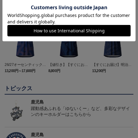
26/27オーセンティックユ
【値引き】【すぐにお届
【すぐにお届け】明治安
ニフォーム（FP1st）
け】2025オーセンティッ
田J2・J3百年構想リーグ
13,200円～17,600円
8,800円
13,200円
6
クユニフォーム FP1st
オーセンティックユニフ
ォーム（FP1st）
トピックス
鹿児島
躍動感あふれる「ゆないくー」など、多彩なデザイ
ンのキーホルダーはこちらから
鹿児島