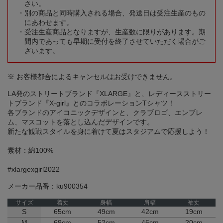
さい。
別の商品と同時購入される場合、発送日は受注生産のもの
にあわせます。
受注生産商品となりますが、生産数に限りがあります。期
間内であっても早期に受付を終了させていただく場合がご
ざいます。
※ お客様都合によるキャンセルはお受けできません。
LA発のストリートブランド『XLARGE』と、レディースストリー
トブランド『X-girl』とのコラボレーションTシャツ！
各ブランドのアイコニックデザインと、クラブロゴ、エンブレ
ム、マスコットを落とし込んだデザインです。
新たな観戦スタイルを身に着けて夏はスタジアムで応援しよう！
素材：綿100%
#xlargexgirl2022
メーカー品番：ku900354
サイズ
着丈
身幅
肩幅
袖丈
S
65cm
49cm
42cm
19cm
M
69cm
52cm
46cm
20cm