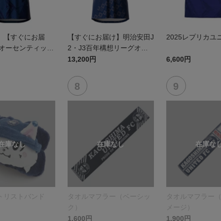
】【すぐにお届
【すぐにお届け】明治安田J
2025レプリカユ
5オーセンティック
2・J3百年構想リーグオー
 FP1st
センティックユニフォーム
13,200円
6,600円
（FP1st）
トリストバンド
タオルマフラー（ベーシッ
タオルマフラー
ク）
メージ）
1,600円
1,900円