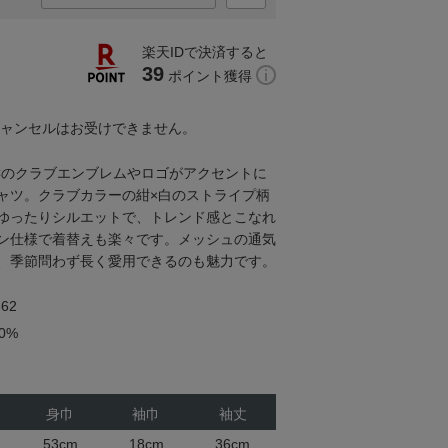
楽天IDで決済すると
39
ポイント獲得
キャンセルはお受けできません。
Cのクラブエンブレムやロゴがアクセントに
ャツ。クラブカラーの紺×白のストライプ柄
ゆったりシルエットで、トレンド感とこなれ
ン仕様で着替えも楽々です。メッシュの通気
、季節問わず長く愛用できるのも魅力です。
62
0%
身巾
袖巾
袖丈
53cm
18cm
36cm