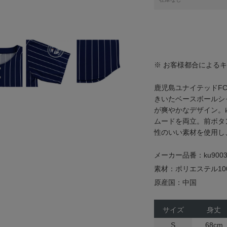
※ お客様都合による
鹿児島ユナイテッドF
きいたベースボールシ
が爽やかなデザイン。
ムードを両立。前ボタ
性のいい素材を使用し
メーカー品番：ku9003
素材：ポリエステル10
原産国：中国
サイズ
身丈
S
68cm