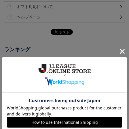
ギフト対応について
ヘルプページ
ランキング
NEW
鹿児島ユナイテッドFC
26/27オーセンティックユ
鹿児島ユナイテッドFC
バクーダ タオルマフラ
ニフォーム（FP1st）
バクーダ Tシャツ BLACK
2,500円
13,200円～17,600円
4,950円
1
ー