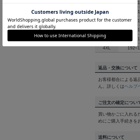
M
167~
L
172~
XL
177~
2XL
182~
3XL
187~
4XL
192~
返品・交換について
お客様都合による返
ん。詳しくは
ヘルプ
ご注文の確定につい
買い物かごに入れる
めにご購入手続きを
送料について