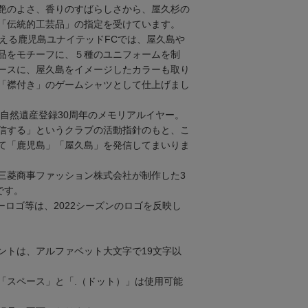
艶のよさ、香りのすばらしさから、屋久杉の
「伝統的工芸品」の指定を受けています。
迎える鹿児島ユナイテッドFCでは、屋久島や
品をモチーフに、５種のユニフォームを制
ースに、屋久島をイメージしたカラーも取り
「襟付き」のゲームシャツとして仕上げまし
界自然遺産登録30周年のメモリアルイヤー。
信する」というクラブの活動指針のもと、こ
て「鹿児島」「屋久島」を発信してまいりま
三菱商事ファッション株式会社が制作した3
です。
ーロゴ等は、2022シーズンのロゴを反映し
ントは、アルファベット大文字で19文字以
「スペース」と「.（ドット）」は使用可能