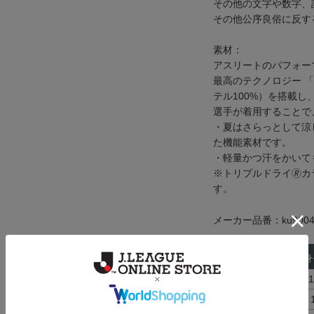
その他の文字や数字、
その他公序良俗に反す
素材：
アスリートのパフォー
最高のテクノロジー 「
テル100%）を搭載
選手が着用することで
・夏はさらっとして涼
た機能素材です。
・軽量かつ汗をかいて
※トリプルドライ🄬
す。
メーカー品番：ku9004
サイズ
身
XS
157~
S
162～