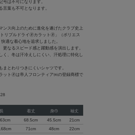
記号は不可になります。
る言葉も不可となります。
マンス向上のために進化を遂げたクラブ史上
トリプルドライ🄬カラット🄬」（ポリエス
し、快適な着心地を追求しました。
、更なるスピード感と躍動感を演出します。
しく、冬は汗冷えしにくい、汗処理に特化し
もまとわりつきにくいシャツです。
カラット🄬は帝人フロンティア㈱の登録商標で
28
長
着丈
身巾
袖丈
163cm
68.5cm
45.5cm
21cm
168cm
71cm
48cm
22cm