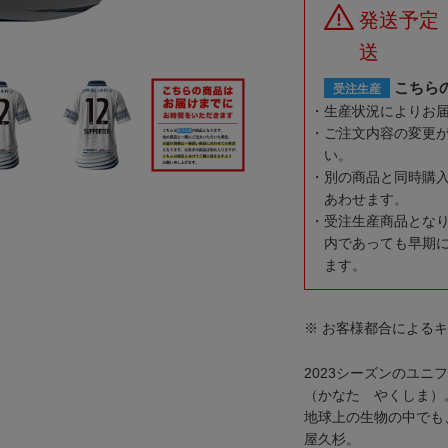
発送予定
送
こちら
受注生産
生産状況によりお
ご注文内容の変更
い。
別の商品と同時購
あわせます。
受注生産商品とな
内であっても早期
ます。
※ お客様都合による
2023シーズンのユニフォ
（かなた やくしま）
地球上の生物の中でも
屋久杉。