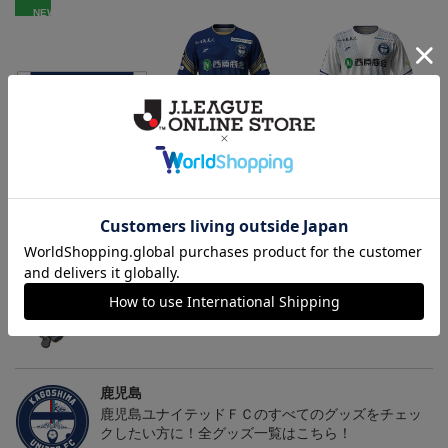
NEW
鹿児島ユナイテッドFC
26/27オーセンティックユ
26/27オーセンティックユ
バクーダ タオルマフラ
ニフォーム（FP1st）
ニフォーム（FP2nd）
2,500円
13,200円～17,600円
13,200円～17,600円
1
ー
トピックス
鹿児島
躍動感あふれる「ゆないくー」など、多彩なデザイ
ンのキーホルダーはこちらから
鹿児島
鹿児島ユナイテッドＦＣのすべてのグッズをチェッ
クしたい方に！全グッズ一覧はこちら！