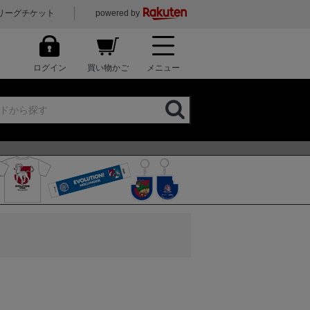
リーグチケット
powered by
ログイン
買い物かご
メニュー