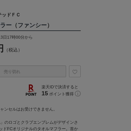
テッドＦＣ
フラー（ファンシー）
13日17時00分から
円
（税込）
売り切れ
楽天IDで決済すると
15
ポイント獲得
キャンセルはお受けできません。
SIMA」のロゴとクラブエンブレムがデザインさ
ッドFCオリジナルのタオルマフラー。首か