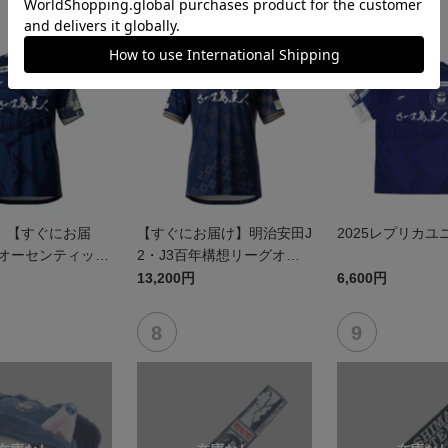
】【すぐにお届
【すぐにお届け】明治安田J
2025レプリカユ
5オーセンティック
2・J3百年構想リーグオー
 FP1st
センティックユニフォーム
13,200円
6,600円
（FP1st）