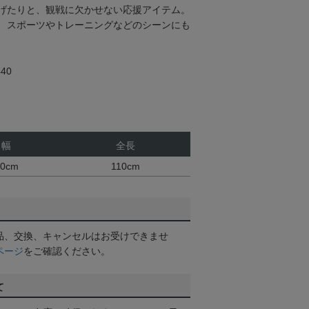
げたりと、観戦に欠かせない応援アイテム。
、スポーツやトレーニングなどのシーンにも
40
幅
全長
20cm
110cm
品、交換、キャンセルはお受けできませ
ページ
をご確認ください。
て