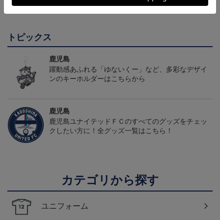
ニフォーム（FP1st）
け】2025オーセンティッ
田J2・J3百年構想リーグ
13,200円～17,600円
8,800円
13,200円
6
クユニフォーム FP1st
オーセンティックユニフ
ォーム（FP1st）
トピックス
鹿児島
躍動感あふれる「ゆないくー」など、多彩なデザイ
ンのキーホルダーはこちらから
鹿児島
鹿児島ユナイテッドＦＣのすべてのグッズをチェッ
クしたい方に！全グッズ一覧はこちら！
カテゴリから探す
ユニフォーム