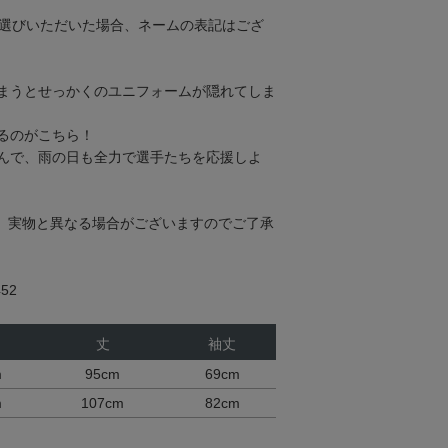
お選びいただいた場合、ネームの表記はござ
まうとせっかくのユニフォームが隠れてしま
るのがこちら！
んで、雨の日も全力で選手たちを応援しよ
。実物と異なる場合がございますのでご了承
52
丈
袖丈
m
95cm
69cm
m
107cm
82cm