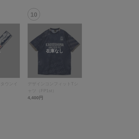
（タウンイ
デザインコンフィットTシ
ャツ（FP1st）
4,400円