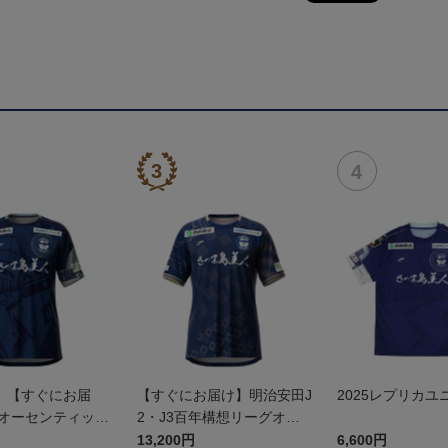
】【すぐにお届
【すぐにお届け】明治安田J
2025レプリカユ
5オーセンティック
2・J3百年構想リーグオー
 FP1st
センティックユニフォーム
13,200円
6,600円