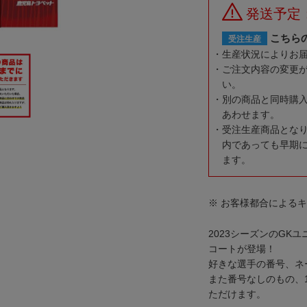
発送予定
こちら
受注生産
生産状況によりお
ご注文内容の変更
い。
別の商品と同時購
あわせます。
受注生産商品とな
内であっても早期
ます。
※ お客様都合による
2023シーズンのGK
コートが登場！
好きな選手の番号、ネ
また番号なしのもの、
ただけます。