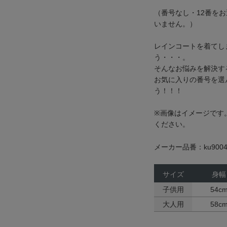
（番号なし・12番を
いません。）
レインコートを着てし
う・・・。
そんなお悩みを解決す
お気に入りの番号を選
う！！！
※画像はイメージです
ください。
メーカー品番：ku9004
サイズ
身幅
子供用
54c
大人用
58c