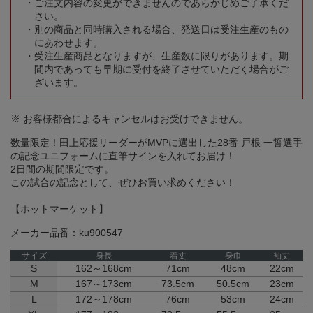
ご注文内容の変更ができませんのであらかじめご了承くだ
さい。
別の商品と同時購入される場合、発送日は受注生産のもの
にあわせます。
受注生産商品となりますが、生産数に限りがあります。期
間内であっても早期に受付を終了させていただく場合がご
ざいます。
※ お客様都合によるキャンセルはお受けできません。
数量限定！田上応援リーダーがMVPに選出した28番 戸根 一誓選手
の記念ユニフォームに直筆サインを入れてお届け！
2日間の期間限定です。
この試合の記念として、ぜひお買い求めください！
【ホットマーケット】
メーカー品番：ku900547
サイズ
身長
着丈
身巾
袖丈
S
162～168cm
71cm
48cm
22cm
M
167～173cm
73.5cm
50.5cm
23cm
L
172～178cm
76cm
53cm
24cm