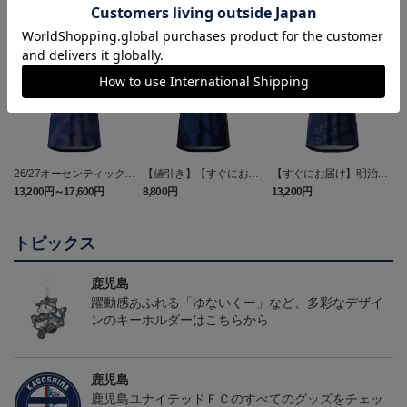
26/27オーセンティックユ
【値引き】【すぐにお届
【すぐにお届け】明治安
ニフォーム（FP1st）
け】2025オーセンティッ
田J2・J3百年構想リーグ
13,200円～17,600円
8,800円
13,200円
6
クユニフォーム FP1st
オーセンティックユニフ
ォーム（FP1st）
トピックス
鹿児島
躍動感あふれる「ゆないくー」など、多彩なデザイ
ンのキーホルダーはこちらから
鹿児島
鹿児島ユナイテッドＦＣのすべてのグッズをチェッ