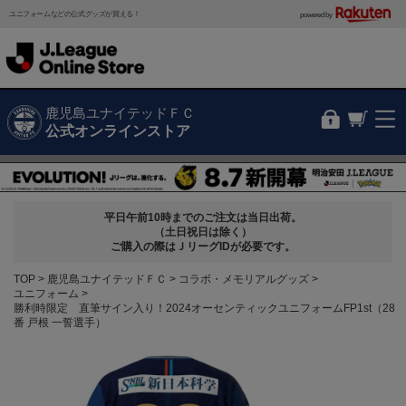
ユニフォームなどの公式グッズが買える！
powered by
鹿児島ユナイテッドＦＣ
公式オンラインストア
平日午前10時までのご注文は当日出荷。
（土日祝日は除く）
ご購入の際はＪリーグIDが必要です。
TOP
鹿児島ユナイテッドＦＣ
コラボ・メモリアルグッズ
ユニフォーム
勝利時限定 直筆サイン入り！2024オーセンティックユニフォームFP1st（28
番 戸根 一誓選手）