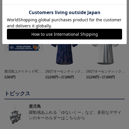
ランキング
NEW
鹿児島ユナイテッドFC
26/27オーセンティックユ
26/27オーセンティックユ
バクーダ タオルマフラ
ニフォーム（FP1st）
ニフォーム（FP2nd）
2,500円
13,200円～17,600円
13,200円～17,600円
1
ー
トピックス
鹿児島
躍動感あふれる「ゆないくー」など、多彩なデザイ
ンのキーホルダーはこちらから