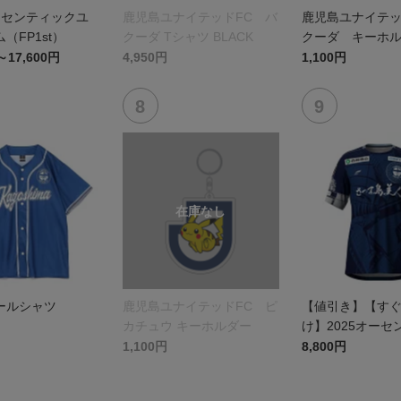
オーセンティックユ
鹿児島ユナイテッドFC バ
鹿児島ユナイテッ
（FP1st）
クーダ Tシャツ BLACK
クーダ キーホ
～17,600円
4,950円
1,100円
ールシャツ
鹿児島ユナイテッドFC ピ
【値引き】【す
カチュウ キーホルダー
け】2025オーセ
ユニフォーム FP1
1,100円
8,800円