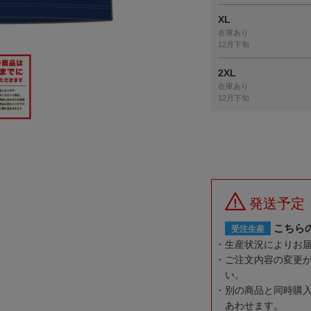
XL
在庫あり
12月下旬
2XL
在庫あり
12月下旬
発送予定
こちら
受注生産
生産状況によりお
ご注文内容の変更
い。
別の商品と同時購
あわせます。