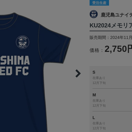
受注生産
鹿児島ユナイ
KU2024メモ
販売期間：2024年11月
2,750
価格：
S
在庫あり
12月下旬
M
在庫あり
12月下旬
L
在庫あり
12月下旬