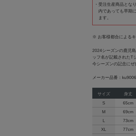
受注生産商品とな
内であっても早期
ます。
※ お客様都合による
2024シーズンの鹿児
ッフ名が記載されたT
今シーズンの記念にぜ
メーカー品番：ku9006
サイズ
身丈
S
65cm
M
69cm
L
73cm
XL
77cm