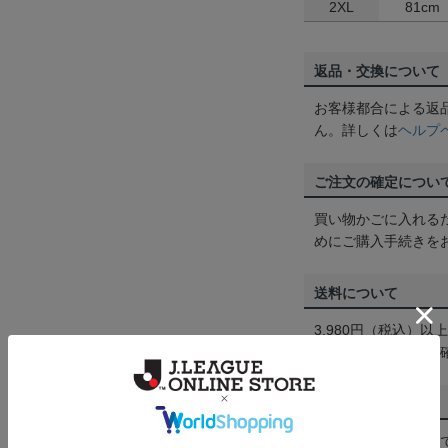
2XL
81cm
返品・交換について
お客様都合による返
ん。詳しくは
ヘルプ
ご注文の確定につい
買い物かごに入れる
めにご購入手続きを
送料について
3,980円（税込）
は
ヘルプページ
をご
配送方法について
一部商品はメール便