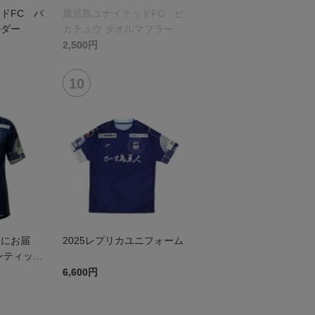
ドFC バ
鹿児島ユナイテッドFC ピ
ルダー
カチュウ タオルマフラー
2,500円
ぐにお届
2025レプリカユニフォーム
ンティック
st
6,600円