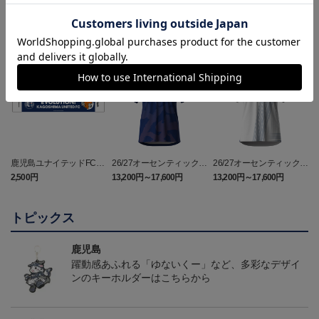
NEW
鹿児島ユナイテッドFC
26/27オーセンティックユ
26/27オーセンティックユ
バクーダ タオルマフラ
ニフォーム（FP1st）
ニフォーム（FP2nd）
2,500円
13,200円～17,600円
13,200円～17,600円
1
ー
トピックス
鹿児島
躍動感あふれる「ゆないくー」など、多彩なデザイ
ンのキーホルダーはこちらから