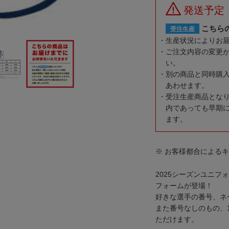
発送予定
こちら
受注生産
生産状況によりお
ご注文内容の変更
い。
別の商品と同時購
あわせます。
受注生産商品とな
内であっても早期
ます。
※ お客様都合による
2025シーズンユニ
フォームが登場！
好きな選手の番号、ネ
また番号なしのもの、
ただけます。