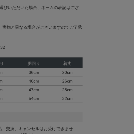
お選びいただいた場合、ネームの表記はござ
。実物と異なる場合がございますのでご了承
32
り
胴回り
着丈
cm
36cm
20cm
cm
40cm
26cm
cm
47cm
28cm
cm
54cm
32cm
品、交換、キャンセルはお受けできませ