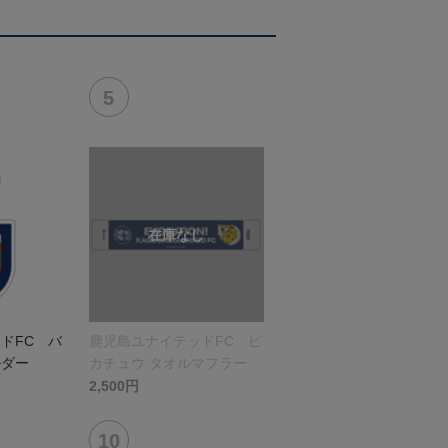
ドFC バ
鹿児島ユナイテッドFC ピ
ルダー
カチュウ タオルマフラー
2,500円