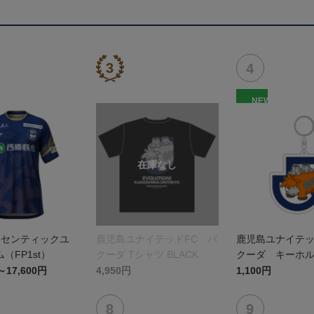
NEW
オーセンティックユ
鹿児島ユナイテッドFC バ
鹿児島ユナイテッ
（FP1st）
クーダ Tシャツ BLACK
クーダ キーホ
～17,600円
4,950円
1,100円