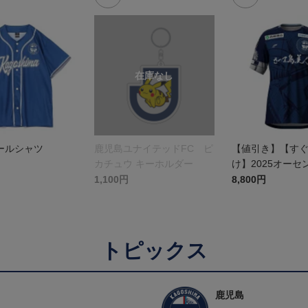
ールシャツ
鹿児島ユナイテッドFC ピ
【値引き】【す
カチュウ キーホルダー
け】2025オーセ
ユニフォーム FP1
1,100円
8,800円
トピックス
鹿児島