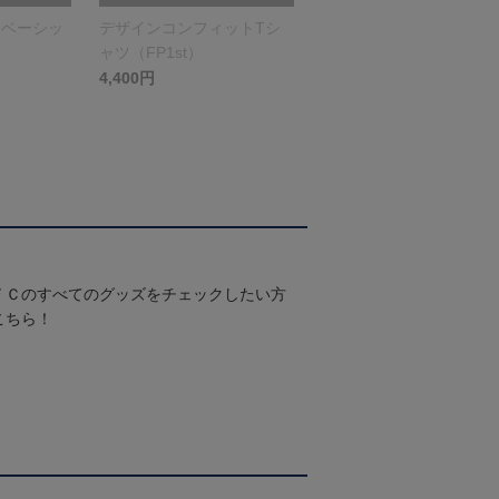
（ベーシッ
デザインコンフィットTシ
ャツ（FP1st）
4,400円
ＦＣのすべてのグッズをチェックしたい方
こちら！