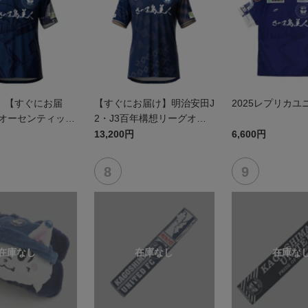
】【すぐにお届
【すぐにお届け】明治安田J
2025レプリカユ
5オーセンティック
2・J3百年構想リーグオー
 FP1st
センティックユニフォーム
13,200円
6,600円
（FP1st）