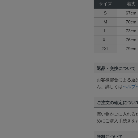
サイズ
着丈
S
67cm
M
70cm
L
73cm
XL
76cm
2XL
79cm
返品・交換について
お客様都合による返
ん。詳しくは
ヘルプ
ご注文の確定につい
買い物かごに入れる
めにご購入手続きを
送料について