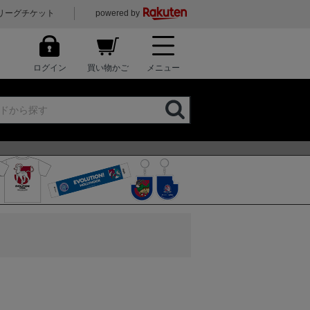
リーグチケット
powered by
ログイン
買い物かご
メニュー