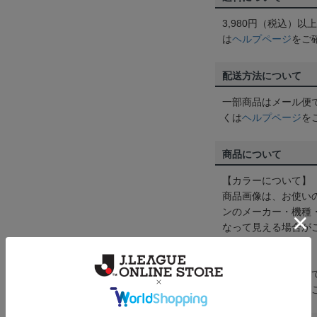
3,980円（税込）
は
ヘルプページ
をご
配送方法について
一部商品はメール便
くは
ヘルプページ
を
商品について
【カラーについて】
商品画像は、お使い
ンのメーカー・機種
なって見える場合が
【仕様について】
取り扱い商品によっ
予告なく変更になる