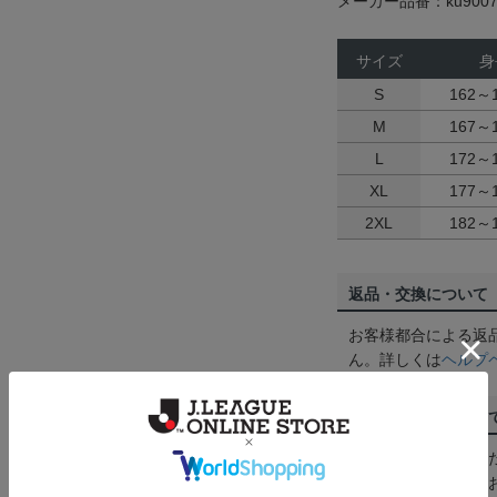
メーカー品番：ku9007
サイズ
身
S
162～
M
167～
L
172～
XL
177～
2XL
182～
返品・交換について
お客様都合による返
ん。詳しくは
ヘルプ
ご注文の確定につい
買い物かごに入れる
めにご購入手続きを