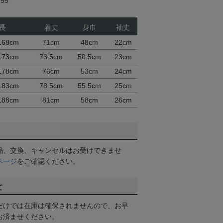
55
長
着丈
身巾
袖丈
168cm
71cm
48cm
22cm
173cm
73.5cm
50.5cm
23cm
178cm
76cm
53cm
24cm
183cm
78.5cm
55.5cm
25cm
188cm
81cm
58cm
26cm
品、交換、キャンセルはお受けできませ
ページ
をご確認ください。
て
だけでは在庫は確保されませんので、お早
お済ませください。