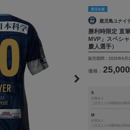
受注生産
鹿児島ユナイ
勝利時限定 直
MVP」スペシャ
慶人選手）
販売期間：2025年6月1
25,00
価格：
S
在庫あり
ご注文より10週間後以降発
M
在庫あり
ご注文より10週間後以降発