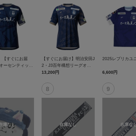
】【すぐにお届
【すぐにお届け】明治安田J
2025レプリカユ
5オーセンティック
2・J3百年構想リーグオー
 FP1st
センティックユニフォーム
13,200円
6,600円
（FP1st）