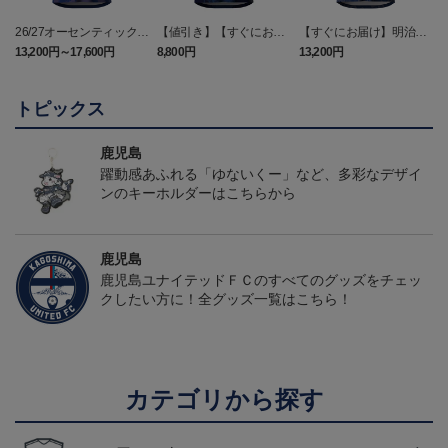
26/27オーセンティックユ
【値引き】【すぐにお届
【すぐにお届け】明治安
ニフォーム（FP1st）
け】2025オーセンティッ
田J2・J3百年構想リーグ
13,200円～17,600円
8,800円
13,200円
6
クユニフォーム FP1st
オーセンティックユニフ
ォーム（FP1st）
トピックス
鹿児島
躍動感あふれる「ゆないくー」など、多彩なデザイ
ンのキーホルダーはこちらから
鹿児島
鹿児島ユナイテッドＦＣのすべてのグッズをチェッ
クしたい方に！全グッズ一覧はこちら！
カテゴリから探す