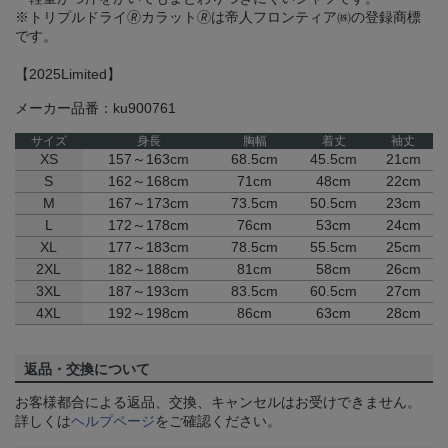
※トリプルドライ🄬カラット🄬は帝人フロンティア㈱の登録商標
です。
【2025Limited】
メーカー品番：ku900761
サイズ
身長
胸幅
着丈
袖丈
XS
157～163cm
68.5cm
45.5cm
21cm
S
162～168cm
71cm
48cm
22cm
M
167～173cm
73.5cm
50.5cm
23cm
L
172～178cm
76cm
53cm
24cm
XL
177～183cm
78.5cm
55.5cm
25cm
2XL
182～188cm
81cm
58cm
26cm
3XL
187～193cm
83.5cm
60.5cm
27cm
4XL
192～198cm
86cm
63cm
28cm
返品・交換について
お客様都合による返品、交換、キャンセルはお受けできません。
詳しくは
ヘルプページ
をご確認ください。