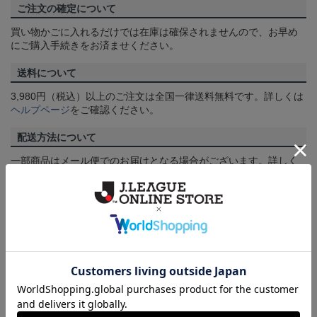
ご注文の確定について
買い物かごに入れるだけでは在庫は確保されませんので、お早め
にご購入手続きをお済ませください。
送料について
3,980円（税込）以上のご注文は全国一律送料無料です。詳しくは
ヘルプページ
をご確認ください。
配送方法について
一部商品はメール便でのお届けとなる場合がございます。詳しく
は
ヘルプページ
をご確認ください。
商品について
【カラーについて】
商品画像は、お使いのパソコンのモニターおよびスマートフォン
のメーカー・機種・画面設定等により、実際の商品の色と異なっ
て見える場合がございます。あらかじめご了承ください。
【仕様について】
取り扱い商品によっては、パッケージやデザインなどの仕様が予