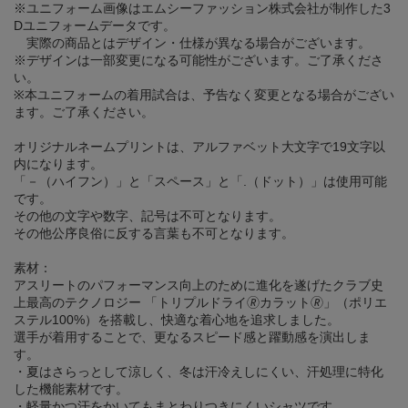
※ユニフォーム画像はエムシーファッション株式会社が制作した3
Dユニフォームデータです。
実際の商品とはデザイン・仕様が異なる場合がございます。
※デザインは一部変更になる可能性がございます。ご了承くださ
い。
※本ユニフォームの着用試合は、予告なく変更となる場合がござい
ます。ご了承ください。
オリジナルネームプリントは、アルファベット大文字で19文字以
内になります。
「－（ハイフン）」と「スペース」と「.（ドット）」は使用可能
です。
その他の文字や数字、記号は不可となります。
その他公序良俗に反する言葉も不可となります。
素材：
アスリートのパフォーマンス向上のために進化を遂げたクラブ史
上最高のテクノロジー 「トリプルドライ🄬カラット🄬」（ポリエ
ステル100%）を搭載し、快適な着心地を追求しました。
選手が着用することで、更なるスピード感と躍動感を演出しま
す。
・夏はさらっとして涼しく、冬は汗冷えしにくい、汗処理に特化
した機能素材です。
・軽量かつ汗をかいてもまとわりつきにくいシャツです。