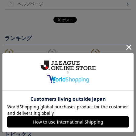
ヘルプページ
ランキング
NEW
鹿児島ユナイテッドFC
26/27オーセンティックユ
鹿児島ユナイテッドFC
バクーダ タオルマフラ
ニフォーム（FP1st）
バクーダ Tシャツ BLACK
2,500円
13,200円～17,600円
4,950円
1
ー
トピックス