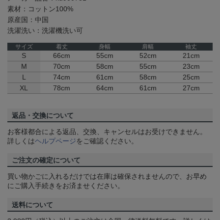
素材：コットン100%
原産国：中国
洗濯洗い：洗濯機洗い可
サイズ
着丈
身幅
肩幅
袖丈
S
66cm
55cm
52cm
21cm
M
70cm
58cm
55cm
23cm
L
74cm
61cm
58cm
25cm
XL
78cm
64cm
61cm
27cm
返品・交換について
お客様都合による返品、交換、キャンセルはお受けできません。
詳しくは
ヘルプページ
をご確認ください。
ご注文の確定について
買い物かごに入れるだけでは在庫は確保されませんので、お早め
にご購入手続きをお済ませください。
送料について