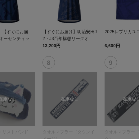
】【すぐにお届
【すぐにお届け】明治安田J
2025レプリカユ
5オーセンティック
2・J3百年構想リーグオー
 FP1st
センティックユニフォーム
13,200円
6,600円
（FP1st）
トリストバンド
タオルマフラー（タウンイ
タオルマフラー
メージ）
ク）