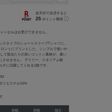
楽天IDで決済すると
25
ポイント獲得
キャンセルはお受けできません。
ックタイプのショートスリーブTシャツに、
をフロントにプリントした、シンプルで使いや
として肌当たりの良いコットン素材が、暑い
じさせません。 デイリー、スタジアム観
ルチに活躍してくれる1枚です。
82
ポリエステル10%
可
身幅
肩幅
袖丈