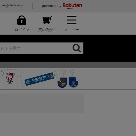
リーグチケット
powered by
ログイン
買い物かご
メニュー