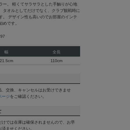
ラー。 軽くてサラサラとした手触りが心地
、タオルとしてだけでなく、クラブ観戦時に
す。 デザイン性も高いのでお部屋のインテ
勧めです。
97
幅
全長
21.5cm
110cm
品、交換、キャンセルはお受けできませ
ページ
をご確認ください。
て
だけでは在庫は確保されませんので、お早
お済ませください。