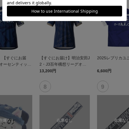
】【すぐにお届
【すぐにお届け】明治安田J
2025レプリカユ
5オーセンティック
2・J3百年構想リーグオー
 FP1st
センティックユニフォーム
13,200円
6,600円
（FP1st）