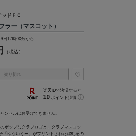
テッドＦＣ
フラー（マスコット）
29日17時00分から
円
（税込）
売り切れ
楽天IDで決済すると
10
ポイント獲得
キャンセルはお受けできません。
Cのポップなクラブロゴと、クラブマスコッ
子「ゆないくー」がプリントされた躍動感の