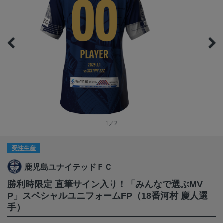
1／2
受注生産
鹿児島ユナイテッドＦＣ
勝利時限定 直筆サイン入り！「みんなで選ぶMV
P」スペシャルユニフォームFP（18番河村 慶人選
手）