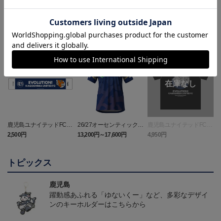
ランキング
NEW
鹿児島ユナイテッドFC
26/27オーセンティックユ
鹿児島ユナイテッドFC
バクーダ タオルマフラ
ニフォーム（FP1st）
バクーダ Tシャツ BLACK
2,500円
13,200円～17,600円
4,950円
1
ー
トピックス
鹿児島
躍動感あふれる「ゆないくー」など、多彩なデザイ
ンのキーホルダーはこちらから