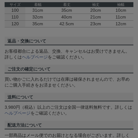
サイズ
着幅
着丈
袖丈
袖幅
100
31cm
35cm
20cm
10cm
110
32cm
40cm
21cm
11cm
120
35cm
42.5cm
23cm
12cm
返品・交換について
お客様都合による返品、交換、キャンセルはお受けできません。
詳しくは
ヘルプページ
をご確認ください。
ご注文の確定について
買い物かごに入れるだけでは在庫は確保されませんので、お早め
にご購入手続きをお済ませください。
送料について
3,980円（税込）以上のご注文は全国一律送料無料です。詳しくは
ヘルプページ
をご確認ください。
配送方法について
一部商品はメール便でのお届けとなる場合がございます。詳しく