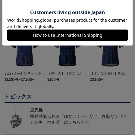
ランキング
26/27オーセンティックユ
【値引き】【すぐにお届
【すぐにお届け】明治安
ニフォーム（FP1st）
け】2025オーセンティッ
田J2・J3百年構想リーグ
13,200円～17,600円
8,800円
13,200円
6
クユニフォーム FP1st
オーセンティックユニフ
ォーム（FP1st）
トピックス
鹿児島
躍動感あふれる「ゆないくー」など、多彩なデザイ
ンのキーホルダーはこちらから