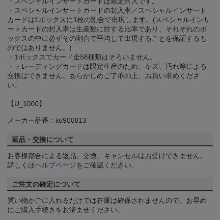
・スペシャルインサートカードは限定封入です。
・スペシャルインサートカードの封入率／スペシャルインサート
カードは1ボックスに1枚の割合で出現します。(スペシャルインサ
ートカードの封入率は生産数に対する比率であり、それぞれのボ
ックスの中に必ずその割合で平均して出現することを保証するも
のではありません。)
・1ボックスでカード全58種類はそろいません。
・トレーディングカードは限定生産のため、キズ、汚れ等による
交換はできません。あらかじめご了承の上、お買い求めくださ
い。
【U_1000】
メーカー品番：ku900813
返品・交換について
お客様都合による返品、交換、キャンセルはお受けできません。
詳しくは
ヘルプページ
をご確認ください。
ご注文の確定について
買い物かごに入れるだけでは在庫は確保されませんので、お早め
にご購入手続きをお済ませください。