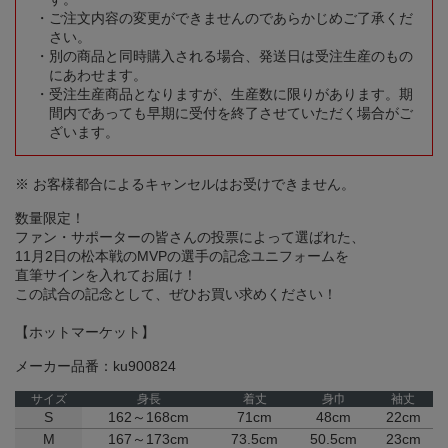
ご注文内容の変更ができませんのであらかじめご了承くだ
さい。
別の商品と同時購入される場合、発送日は受注生産のもの
にあわせます。
受注生産商品となりますが、生産数に限りがあります。期
間内であっても早期に受付を終了させていただく場合がご
ざいます。
※ お客様都合によるキャンセルはお受けできません。
数量限定！
ファン・サポーターの皆さんの投票によって選ばれた、
11月2日の松本戦のMVPの選手の記念ユニフォームを
直筆サインを入れてお届け！
この試合の記念として、ぜひお買い求めください！
【ホットマーケット】
メーカー品番：ku900824
サイズ
身長
着丈
身巾
袖丈
S
162～168cm
71cm
48cm
22cm
M
167～173cm
73.5cm
50.5cm
23cm