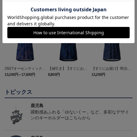
ランキング
26/27オーセンティックユ
【値引き】【すぐにお届
【すぐにお届け】明治安
ニフォーム（FP1st）
け】2025オーセンティッ
田J2・J3百年構想リーグ
13,200円～17,600円
8,800円
13,200円
6
クユニフォーム FP1st
オーセンティックユニフ
ォーム（FP1st）
トピックス
鹿児島
躍動感あふれる「ゆないくー」など、多彩なデザイ
ンのキーホルダーはこちらから