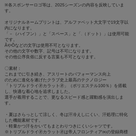
※各スポンサーロゴ等は、2025シーズンの内容を反映していま
す。
オリジナルネームプリントは、アルファベット大文字で19文字以
内になります。
「－（ハイフン）」と「スペース」と「.（ドット）」は使用可能
です。
ÃやÕなどの文字は使用不可となります。
その他の文字や数字、記号は不可になります。
その他公序良俗に反する言葉も不可となります。
〇素材：
これまでに引き続き、アスリートのパフォーマンス向上
のために進化を遂げたクラブ史上最高のテクノロジー
「トリプルドライ🄬カラット🄬」（ポリエステル100％）を搭載
し、快適な着心地を追求しました。
選手が着用することで、更なるスピード感と躍動感を演出しま
す。
・夏はさらっとして涼しく、冬は汗冷えしにくい、汗処理に特化
した機能素材です。
・軽量かつ汗をかいてもまとわりつきにくいシャツです。
※トリプルドライ🄬カラット🄬は帝人フロンティア㈱の登録商標