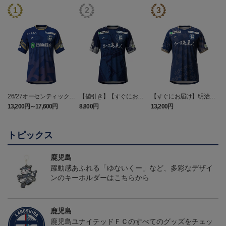
26/27オーセンティックユ
【値引き】【すぐにお届
【すぐにお届け】明治安
ニフォーム（FP1st）
け】2025オーセンティッ
田J2・J3百年構想リーグ
13,200円～17,600円
8,800円
13,200円
6
クユニフォーム FP1st
オーセンティックユニフ
ォーム（FP1st）
トピックス
鹿児島
躍動感あふれる「ゆないくー」など、多彩なデザイ
ンのキーホルダーはこちらから
鹿児島
鹿児島ユナイテッドＦＣのすべてのグッズをチェッ