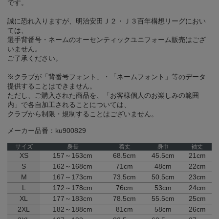
です。
誠に恐れ入りますが、明治安田Ｊ２・Ｊ３百年構想リーグにおい
ては、
選手背番号・ネームのオーセンティックユニフォーム販売はござ
いません。
ご了承ください。
※クラブが「背番号フォント」・「ネームフォント」等のデータ
提供することはできません。
ただし、ご購入された商品を、「お客様個人のお楽しみの範囲
内」で各自加工されることについては、
クラブから制限・規制することはございません。
メーカー品番：ku900829
サイズ
身長
着丈
身巾
袖丈
XS
157～163cm
68.5cm
45.5cm
21cm
S
162～168cm
71cm
48cm
22cm
M
167～173cm
73.5cm
50.5cm
23cm
L
172～178cm
76cm
53cm
24cm
XL
177～183cm
78.5cm
55.5cm
25cm
2XL
182～188cm
81cm
58cm
26cm