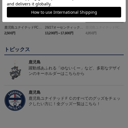
鹿児島ユナイテッドFC
26/27オーセンティックユ
鹿児島ユナイテッドFC
バクーダ タオルマフラ
ニフォーム（FP1st）
バクーダ Tシャツ BLACK
2,500円
13,200円～17,600円
4,950円
1
ー
トピックス
鹿児島
躍動感あふれる「ゆないくー」など、多彩なデザイ
ンのキーホルダーはこちらから
鹿児島
鹿児島ユナイテッドＦＣのすべてのグッズをチェッ
クしたい方に！全グッズ一覧はこちら！