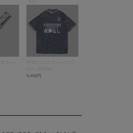
（タウンイ
デザインコンフィットTシ
ャツ（FP1st）
4,400円