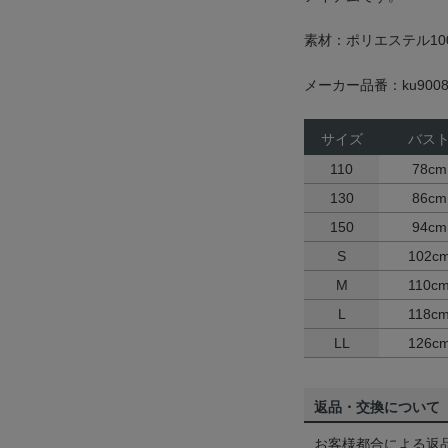
素材：ポリエステル10
メーカー品番：ku9008
サイズ
バス
110
78cm
130
86cm
150
94cm
S
102c
M
110c
L
118c
LL
126c
返品・交換について
お客様都合による返