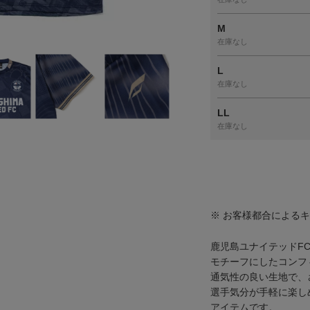
M
在庫なし
L
在庫なし
LL
在庫なし
※ お客様都合による
鹿児島ユナイテッドF
モチーフにしたコンフ
通気性の良い生地で、
選手気分が手軽に楽し
アイテムです。