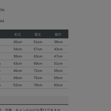
0%
64
ト
裄丈
着丈
裾巾
30cm
51cm
38cm
34cm
57cm
43cm
38cm
63cm
47cm
m
43cm
69cm
51cm
m
46cm
72cm
55cm
m
49cm
75cm
59cm
m
52cm
78cm
63cm
品、交換、キャンセルはお受けできませ