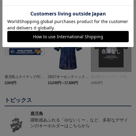
ランキング
NEW
鹿児島ユナイテッドFC
26/27オーセンティックユ
鹿児島ユナイテッドFC
バクーダ タオルマフラ
ニフォーム（FP1st）
バクーダ Tシャツ BLACK
2,500円
13,200円～17,600円
4,950円
1
ー
トピックス
鹿児島
躍動感あふれる「ゆないくー」など、多彩なデザイ
ンのキーホルダーはこちらから