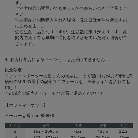
す。
ご注文内容の変更ができませんのであらかじめご了承くだ
さい。
別の商品と同時購入される場合、発送日は受注生産のもの
にあわせます。
受注生産商品となりますが、生産数に限りがあります。期
間内であっても早期に受付を終了させていただく場合がご
ざいます。
※ お客様都合によるキャンセルはお受けできません。
数量限定！
ファン・サポーターの皆さんの投票によって選ばれた4月29日の鳥
栖戦のMVPの選手の記念ユニフォームを、直筆サインを入れてお
届け！
この試合の記念として、ぜひお買い求めください！
【ホットマーケット】
メーカー品番：ku900866
サイズ
身長
着丈
身巾
袖丈
S
162～168cm
71cm
48cm
22cm