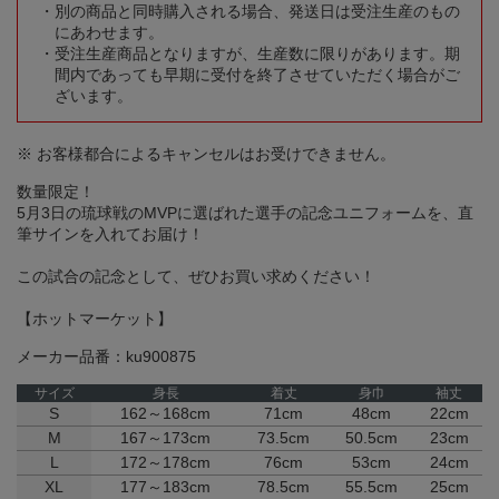
別の商品と同時購入される場合、発送日は受注生産のもの
にあわせます。
受注生産商品となりますが、生産数に限りがあります。期
間内であっても早期に受付を終了させていただく場合がご
ざいます。
※ お客様都合によるキャンセルはお受けできません。
数量限定！
5月3日の琉球戦のMVPに選ばれた選手の記念ユニフォームを、直
筆サインを入れてお届け！
この試合の記念として、ぜひお買い求めください！
【ホットマーケット】
メーカー品番：ku900875
サイズ
身長
着丈
身巾
袖丈
S
162～168cm
71cm
48cm
22cm
M
167～173cm
73.5cm
50.5cm
23cm
L
172～178cm
76cm
53cm
24cm
XL
177～183cm
78.5cm
55.5cm
25cm