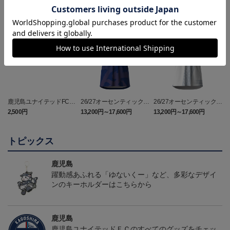
NEW
鹿児島ユナイテッドFC
26/27オーセンティックユ
26/27オーセンティックユ
バクーダ タオルマフラ
ニフォーム（FP1st）
ニフォーム（FP2nd）
2,500円
13,200円～17,600円
13,200円～17,600円
1
ー
トピックス
鹿児島
躍動感あふれる「ゆないくー」など、多彩なデザイ
ンのキーホルダーはこちらから
鹿児島
鹿児島ユナイテッドＦＣのすべてのグッズをチェッ