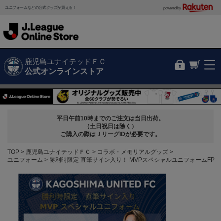
ユニフォームなどの公式グッズが買える！
powered by
鹿児島ユナイテッドＦＣ
公式オンラインストア
平日午前10時までのご注文は当日出荷。
（土日祝日は除く）
ご購入の際はＪリーグIDが必要です。
TOP
鹿児島ユナイテッドＦＣ
コラボ・メモリアルグッズ
ユニフォーム
勝利時限定 直筆サイン入り！ MVPスペシャルユニフォームFP