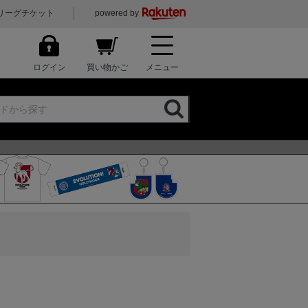
リーグチケット
powered by
ログイン
買い物かご
メニュー