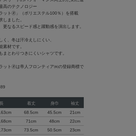
最高のテクノロジー
ラット🄬」（ポリエステル100％）を搭載
求しました。
、更なるスピード感と躍動感を演出します。
しく、冬は汗冷えしにくい、
能素材です。
もまとわりつきにくいシャツです。
カラット🄬は帝人フロンティア㈱の登録商標で
89
長
着丈
身巾
袖丈
163cm
68.5cm
45.5cm
21cm
168cm
71cm
48cm
22cm
173cm
73.5cm
50.5cm
23cm