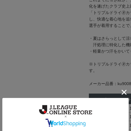
化を遂げたクラブ史上
「トリプルドライ🄬カ
し、快適な着心地を追
選手が着用することで
・夏はさらっとして涼
汗処理に特化した機
・軽量かつ汗をかいて
※トリプルドライ🄬
す。
メーカー品番：ku9008
サイズ
身
XS
157～
S
162～
M
167～