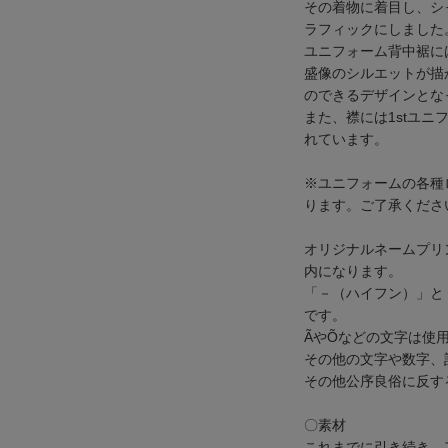
その着物に着目し、シ
ラフィックにしました
ユニフォーム背中裾に
盛像のシルエットが描
のできるデザインとな
また、襟には1stユ
れています。
※ユニフォームの各種
ります。ご了承くださ
オリジナルネームプリ
内になります。
「－（ハイフン）」と
です。
ÃやÕなどの文字は使
その他の文字や数字、
その他公序良俗に反す
〇素材
これまでに引き続き、