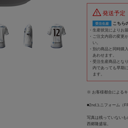
発送予定
こちら
受注生産
生産状況によりお
ご注文内容の変更
い。
別の商品と同時購
あわせます。
受注生産商品とな
内であっても早期
ます。
※ お客様都合による
■2ndユニフォーム（
写真は残っていないも
西郷隆盛翁。