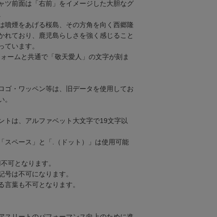
ャツ前面は「右前」をイメージした大胆なグ
。
は噴煙をあげる桜島、その方角を向く西郷隆
かれており、鹿児島らしさを強く感じること
っています。
ニフォームと共通で「敬天愛人」の文字が刻ま
ロゴ・ワッペン等は、旧データを使用してお
い。
ントは、アルファベット大文字で19文字以
「スペース」と「.（ドット）」は使用可能
用不可となります。
記号は不可になります。
る言葉も不可となります。
アスリートのパフォーマンス向上のために進