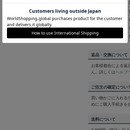
L
172～
XL
177～
2XL
182～
3XL
187～
4XL
192～
返品・交換について
お客様都合による返
ん。詳しくは
ヘルプ
ご注文の確定につい
買い物かごに入れる
めにご購入手続きを
送料について