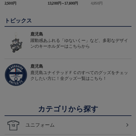
バクーダ タオルマフラ
ニフォーム（FP1st）
バクーダ Tシャツ BLACK
2,500円
13,200円～17,600円
4,950円
1
ー
トピックス
鹿児島
躍動感あふれる「ゆないくー」など、多彩なデザイ
ンのキーホルダーはこちらから
鹿児島
鹿児島ユナイテッドＦＣのすべてのグッズをチェッ
クしたい方に！全グッズ一覧はこちら！
カテゴリから探す
ユニフォーム