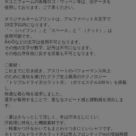
※ユニフォームの各種ロゴ・ワッペン等は、旧データを
使用しております。ご了承ください。
オリジナルネームプリントは、アルファベット大文字で
19文字以内になります。
「－（ハイフン）」と「スペース」と「.（ドット）」は
使用可能です。
ÃやÕなどの文字は使用不可となります。
その他の文字や数字、記号は不可になります。
その他公序良俗に反する言葉も不可となります。
〇素材：
これまでに引き続き、アスリートのパフォーマンス向上
のために進化を遂げたクラブ史上最高のテクノロジー
「トリプルドライ🄬カラット🄬」（ポリエステル100％）を搭載
し、
快適な着心地を追求しました。
選手が着用することで、更なるスピード感と躍動感を演出しま
す。
・夏はさらっとして涼しく、冬は汗冷えしにくい、
汗処理に特化した機能素材です。
・軽量かつ汗をかいてもまとわりつきにくいシャツです。
※トリプルドライ🄬カラット🄬は帝人フロンティア㈱の登録商標