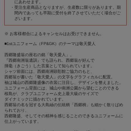
にあわせます。
受注生産商品となりますが、生産数に限りがあります。期
間内であっても早期に受付を終了させていただく場合がご
ざいます。
※ お客様都合によるキャンセルはお受けできません。
■1stユニフォーム（FP&GK）のテーマは敬天愛人
西郷隆盛翁の座右の銘「敬天愛人」。
『西郷南洲翁遺訓』でも語られ、西郷翁が好んで
揮毫（きごう）した言葉として知られています。
シャツ前面には、西郷南洲顕彰館ご協力のもと、
西郷翁が書いた「敬天愛人」の文字をグラフィカルに配置。
袖は城山の西郷隆盛像の衣装に注目し、デザインを整えました。
ユニフォーム背面には、城山や南洲公園から望むことのできる
桜島が、クラブユニフォーム史上最大級のサイズで
ダイナミックに描かれています。
西郷翁の名を冠する大島紬の伝統柄「西郷柄」も細かく散りばめ
られており、
西郷隆盛、そしてその精神を感じることのできるユニフォームに
仕上がっています。