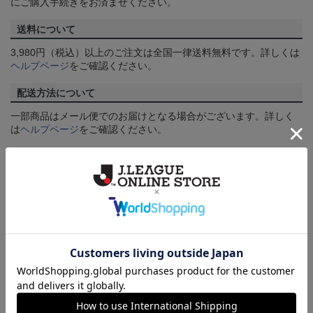
にご購入手続きをお済ませください。
送料について
3,980円（税込）以上のご注文は全国一律送料無料です。詳しくは
ヘルプページ
をご確認ください。
配送方法について
一部商品はメール便でのお届けとなる場合がございます。詳しく
は
ヘルプページ
をご確認ください。
商品について
【カラーについて】
商品画像は、お使いのパソコンのモニターおよびスマートフォン
のメーカー・機種・画面設定等により、実際の商品の色と異なっ
て見える場合がございます。あらかじめご了承ください。
【仕様について】
取り扱い商品によっては、パッケージやデザインなどの仕様が予
告なく変更になることがございます。
その他