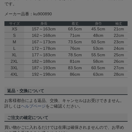
です。
メーカー品番：ku900890
サイズ
身長
着丈
身巾
袖丈
XS
157～163cm
68.5cm
45.5cm
21cm
S
162～168cm
71cm
48cm
22cm
M
167～173cm
73.5cm
50.5cm
23cm
L
172～178cm
76cm
53cm
24cm
XL
177～183cm
78.5cm
55.5cm
25cm
2XL
182～188cm
81cm
58cm
26cm
3XL
187～193cm
83.5cm
60.5cm
27cm
4XL
192～198cm
86cm
63cm
28cm
返品・交換について
お客様都合による返品、交換、キャンセルはお受けできません。
詳しくは
ヘルプページ
をご確認ください。
ご注文の確定について
買い物かごに入れるだけでは在庫は確保されませんので、お早め