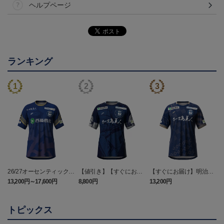
ヘルプページ
ランキング
26/27オーセンティックユ
【値引き】【すぐにお届
【すぐにお届け】明治安
ニフォーム（FP1st）
け】2025オーセンティッ
田J2・J3百年構想リーグ
13,200円～17,600円
8,800円
13,200円
6
クユニフォーム FP1st
オーセンティックユニフ
ォーム（FP1st）
トピックス