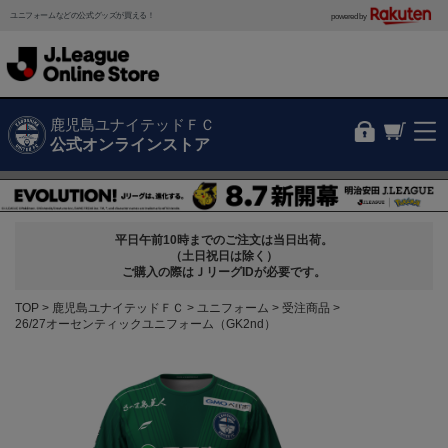
ユニフォームなどの公式グッズが買える！
powered by
鹿児島ユナイテッドＦＣ
公式オンラインストア
平日午前10時までのご注文は当日出荷。
（土日祝日は除く）
ご購入の際はＪリーグIDが必要です。
TOP
鹿児島ユナイテッドＦＣ
ユニフォーム
受注商品
26/27オーセンティックユニフォーム（GK2nd）