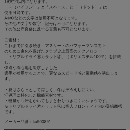
19文字以内になります。
「－（ハイフン）」と「スペース」と「.（ドット）」は
使用可能です。
ÃやÕなどの文字は使用不可となります。
その他の文字や数字、記号は不可になります。
その他公序良俗に反する言葉も不可となります。
〇素材：
これまでに引き続き、アスリートのパフォーマンス向上
のために進化を遂げたクラブ史上最高のテクノロジー
「トリプルドライ🄬カラット🄬」（ポリエステル100％）を搭載
し、
快適な着心地を追求しました。
選手が着用することで、更なるスピード感と躍動感を演出しま
す。
・夏はさらっとして涼しく、冬は汗冷えしにくい、
汗処理に特化した機能素材です。
・軽量かつ汗をかいてもまとわりつきにくいシャツです。
※トリプルドライ🄬カラット🄬は帝人フロンティア㈱の登録商標
です。
メーカー品番：ku900891