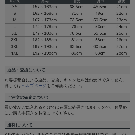
サイズ
身長
着丈
身巾
袖丈
XS
157～163cm
68.5cm
45.5cm
21cm
S
162～168cm
71cm
48cm
22cm
M
167～173cm
73.5cm
50.5cm
23cm
L
172～178cm
76cm
53cm
24cm
XL
177～183cm
78.5cm
55.5cm
25cm
2XL
182～188cm
81cm
58cm
26cm
3XL
187～193cm
83.5cm
60.5cm
27cm
4XL
192～198cm
86cm
63cm
28cm
返品・交換について
お客様都合による返品、交換、キャンセルはお受けできません。
詳しくは
ヘルプページ
をご確認ください。
ご注文の確定について
買い物かごに入れるだけでは在庫は確保されませんので、お早め
にご購入手続きをお済ませください。
送料について
3,980円（税込）以上のご注文は全国一律送料無料です。詳しくは