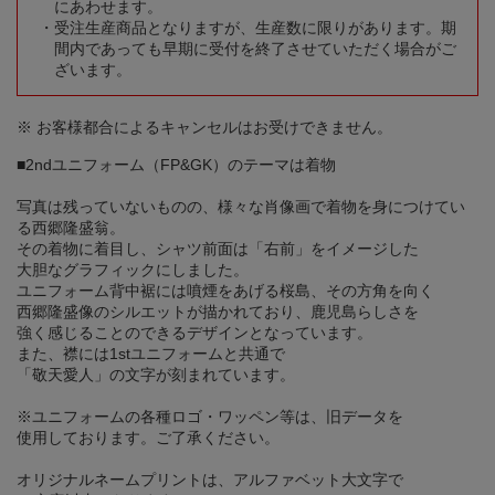
にあわせます。
受注生産商品となりますが、生産数に限りがあります。期
間内であっても早期に受付を終了させていただく場合がご
ざいます。
※ お客様都合によるキャンセルはお受けできません。
■2ndユニフォーム（FP&GK）のテーマは着物
写真は残っていないものの、様々な肖像画で着物を身につけてい
る西郷隆盛翁。
その着物に着目し、シャツ前面は「右前」をイメージした
大胆なグラフィックにしました。
ユニフォーム背中裾には噴煙をあげる桜島、その方角を向く
西郷隆盛像のシルエットが描かれており、鹿児島らしさを
強く感じることのできるデザインとなっています。
また、襟には1stユニフォームと共通で
「敬天愛人」の文字が刻まれています。
※ユニフォームの各種ロゴ・ワッペン等は、旧データを
使用しております。ご了承ください。
オリジナルネームプリントは、アルファベット大文字で