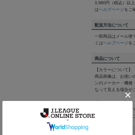
3,980円（税込）
は
ヘルプページ
をご
配送方法について
一部商品はメール便
くは
ヘルプページ
を
商品について
【カラーについて】
商品画像は、お使い
ンのメーカー・機種
なって見える場合が
【仕様について】
取り扱い商品によっ
予告なく変更になる
その他