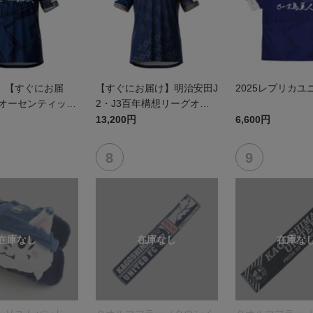
】【すぐにお届
【すぐにお届け】明治安田J
2025レプリカユ
5オーセンティック
2・J3百年構想リーグオー
 FP1st
センティックユニフォーム
13,200円
6,600円
（FP1st）