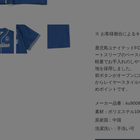
※ お客様都合による
鹿児島ユナイテッドF
ートスリーブのベース
軽量でお手入れのしや
地を採用しました。
前ボタンがオープンに
からレイヤースタイル
めポイントです。
メーカー品番：ku9008
素材：ポリエステル10
原産国：中国
洗濯洗い：手洗い可