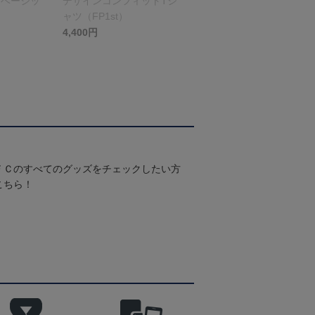
（ベーシッ
デザインコンフィットTシ
ャツ（FP1st）
4,400円
ＦＣのすべてのグッズをチェックしたい方
こちら！