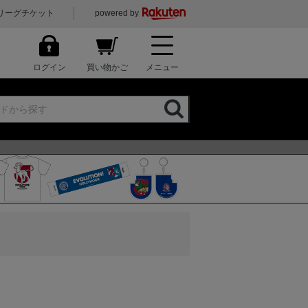
リーグチケット
powered by
ログイン
買い物かご
メニュー