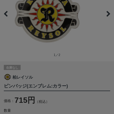
1／2
在庫なし
柏レイソル
ピンバッジ(エンブレム:カラー)
715円
価格：
（税込）
数量