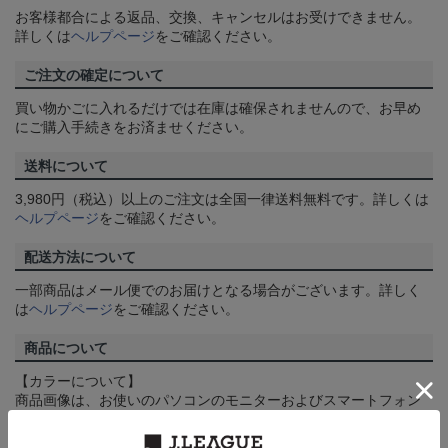
お客様都合による返品、交換、キャンセルはお受けできません。
詳しくは
ヘルプページ
をご確認ください。
ご注文の確定について
買い物かごに入れるだけでは在庫は確保されませんので、お早め
にご購入手続きをお済ませください。
送料について
3,980円（税込）以上のご注文は全国一律送料無料です。詳しくは
ヘルプページ
をご確認ください。
配送方法について
一部商品はメール便でのお届けとなる場合がございます。詳しく
は
ヘルプページ
をご確認ください。
商品について
【カラーについて】
商品画像は、お使いのパソコンのモニターおよびスマートフォン
のメーカー・機種・画面設定等により、実際の商品の色と異なっ
て見える場合がございます。あらかじめご了承ください。