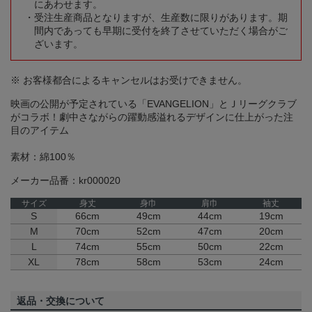
にあわせます。
受注生産商品となりますが、生産数に限りがあります。期
間内であっても早期に受付を終了させていただく場合がご
ざいます。
※ お客様都合によるキャンセルはお受けできません。
映画の公開が予定されている「EVANGELION」とＪリーグクラブ
がコラボ！劇中さながらの躍動感溢れるデザインに仕上がった注
目のアイテム
素材：綿100％
メーカー品番：kr000020
サイズ
身丈
身巾
肩巾
袖丈
S
66cm
49cm
44cm
19cm
M
70cm
52cm
47cm
20cm
L
74cm
55cm
50cm
22cm
XL
78cm
58cm
53cm
24cm
返品・交換について