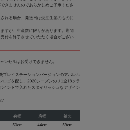
ができませんのであらかじめご了承くださ
入される場合、発送日は受注生産のものに
りますが、生産数に限りがあります。期間
に受付を終了させていただく場合がござい
キャンセルはお受けできません。
機プレイステーションバージョンのアパレル
ロゴを配し、2020シーズンのＪ1全18クラ
ポイントで入れたスタイリッシュなデザイン
27
身幅
肩幅
袖丈
50cm
44cm
59cm