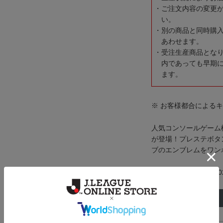
ご注文内容の変更
い。
別の商品と同時購
あわせます。
受注生産商品とな
内であっても早期
ます。
※ お客様都合による
人気コンソールゲーム
が登場！プレステボタン
ブのエンブレムをワン
メーカー品番：kr0000
サイズ
着丈
S
64cm