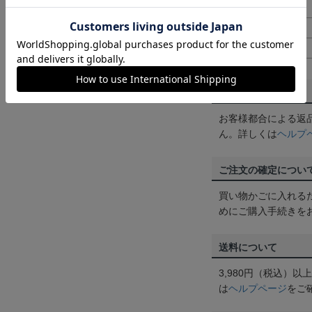
M
67cm
L
70cm
LL
73cm
返品・交換について
お客様都合による返
ん。詳しくは
ヘルプ
ご注文の確定につい
買い物かごに入れる
めにご購入手続きを
送料について
3,980円（税込）
は
ヘルプページ
をご