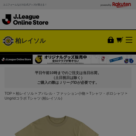
ユニフォームなどの公式グッズが買える！
powered by
柏レイソル
平日午前10時までのご注文は当日出荷。
（土日祝日は除く）
ご購入の際はＪリーグIDが必要です。
TOP
柏レイソル
アパレル・ファッション小物
Tシャツ・ポロシャツ
Ungridコラボ Tシャツ (柏レイソル)