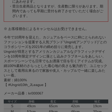
にあわせます。
受注生産商品となりますが、生産数に限りがあります。期
間内であっても早期に受付を終了させていただく場合がご
ざいます。
※ お客様都合によるキャンセルはお受けできません。
今年で10周年を迎えた、カジュアルをベースに枠にとらわれない
ファッションを提案する人気ブランド”Ungrid(アングリッド)”との
コラボシリーズを2021年の締め括りに発売します。
Ungridが得意とするアメリカンカジュアルなグラフィックデザイ
ンを10周年限定デザインに落とし込みクラブネームをあしらい、
スポーツシーンでも日常でもお洒落で目を引くアイテムが完成。
綿100%素材のさらっとした着心地の良さも魅力的で、ユニセック
スとして着用出来るので家族や友人・カップルで一緒に楽しみた
い一着。
素材：綿100%
【 #Ungrid10th_JLeague 】
メーカー品番：kr000067
サイズ
身幅
着丈
肩幅
袖丈
S
49cm
65cm
42cm
19cm
M
52cm
69cm
46cm
20cm