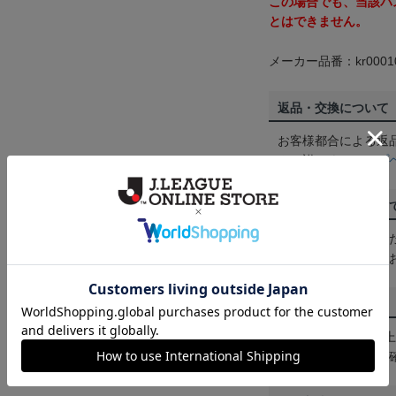
この場合でも、当該パ
とはできません。
メーカー品番：kr0001
返品・交換について
お客様都合による返
ん。詳しくは
ヘルプ
ご注文の確定につい
買い物かごに入れる
めにご購入手続きを
送料について
3,980円（税込）
は
ヘルプページ
をご