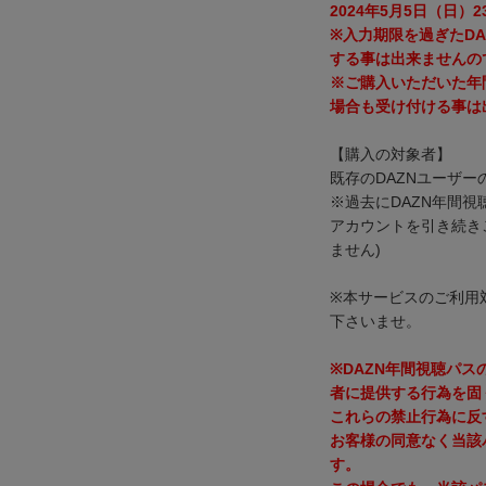
2024年5月5日（日）2
※入力期限を過ぎたD
する事は出来ませんの
※ご購入いただいた年
場合も受け付ける事は
【購入の対象者】
既存のDAZNユーザー
※過去にDAZN年間
アカウントを引き続き
ません)
※本サービスのご利用
下さいませ。
※DAZN年間視聴パ
者に提供する行為を固
これらの禁止行為に反
お客様の同意なく当該
す。