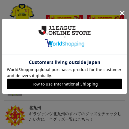
「2026/27シーズン 明治
ギラヴァンツ北九州 キ
ギラヴァンツ北九州 ピ
安田J3リーグ」オーセン
マワリ タオルマフラー
カチュウ タオルマフラー
19,800円～24,500円
2,500円
2,500円
4
ティックユニフォームFP
1st
トピックス
北九州
ギラヴァンツ北九州のユニフォームを着て試合を応
援しよう！
北九州
ギラヴァンツ北九州のすべてのグッズをチェックし
たい方に！全グッズ一覧はこちら！