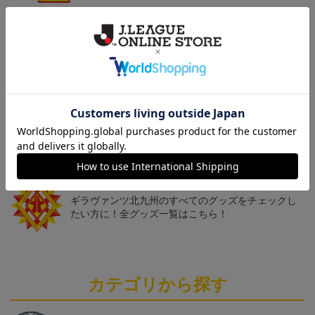
「2026/27シーズン 明治
ギラヴァンツ北九州 キ
ギラヴァンツ北九州 ピ
安田J3リーグ」オーセン
マワリ タオルマフラー
カチュウ タオルマフラー
19,800円～24,500円
2,500円
2,500円
1
ティックユニフォームFP
1st
トピックス
北九州
ギラヴァンツ北九州のユニフォームを着て試合を応
援しよう！
北九州
ギラヴァンツ北九州のすべてのグッズをチェックし
たい方に！全グッズ一覧はこちら！
カテゴリから探す