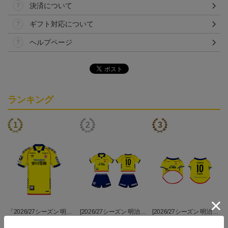
決済について
ギフト対応について
ヘルプページ
ランキング
「2026/27シーズン 明治
[2026/27シーズン 明治安
[2026/27シーズン 明治安
安田J3リーグ」オーセン
田J3リーグ]ベビーユニフ
田J3リーグ]ドッグシャツ
19,800円～24,500円
4,950円
4,950円
3
ティックユニフォームFP
ォーム上下セット(FP1st
小型犬用(FP1stデザイン)