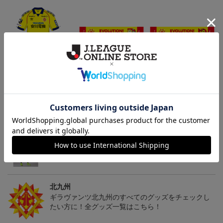
「2026/27シーズン 明治
ギラヴァンツ北九州 キ
ギラヴァンツ北九州 ピ
安田J3リーグ」オーセン
マワリ タオルマフラー
カチュウ タオルマフラー
19,800円～24,500円
2,500円
2,500円
4
ティックユニフォームFP
1st
トピックス
北九州
ギラヴァンツ北九州のユニフォームを着て試合を応
援しよう！
北九州
ギラヴァンツ北九州のすべてのグッズをチェックし
たい方に！全グッズ一覧はこちら！