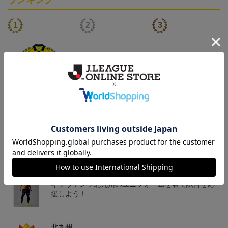
ランキング
「2026/27シーズン 明治
[2026/27シーズン 明治安
[2026/27シーズン 明治安
安田J3リーグ」オーセン
田J3リーグ]ベビーユニフ
田J3リーグ]ドッグシャツ
19,800円～24,500円
4,950円
4,950円
3
ティックユニフォームFP
ォーム上下セット(FP1st
小型犬用(FP1stデザイン)
1st
デザイン)
トピックス
北九州
ギラヴァンツ北九州のユニフォームを着て試合を応
援しよう！
北九州