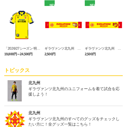
NEW
NEW
「2026/27シーズン 明治
ギラヴァンツ北九州 キ
ギラヴァンツ北九州 ピ
安田J3リーグ」オーセン
マワリ タオルマフラー
カチュウ タオルマフラー
19,800円～24,500円
2,500円
2,500円
1
ティックユニフォームFP
1st
トピックス
北九州
ギラヴァンツ北九州のユニフォームを着て試合を応
援しよう！
北九州
ギラヴァンツ北九州のすべてのグッズをチェックし
たい方に！全グッズ一覧はこちら！