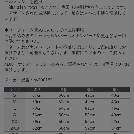
ールメッシュを使用。
袖と1枚でつなげることで、肩回りの機動性を向上しています。
・デザインされた裾形状によって、足さばきへの干渉を軽減して
います。
◆ユニフォーム購入にあたっての注意事項
・お申込み後のキャンセルやネーム＆ナンバーの変更などは一切
お受けできません。
・ネーム及びナンバーシートの不足などにより、ご案内通りにお
届けできない可能性もございます。事前にご了承の上、ご購入く
ださい。
♯100 ナンバープリントのみをご選択された方は、背番号：0でお
届けします。
メーカー品番：gv000189
サイズ
着丈
身幅
裾幅
裄丈
S
67cm
50cm
47cm
40cm
M
70cm
52cm
49cm
43cm
L
73cm
54cm
51cm
46cm
O
76cm
56cm
53cm
49cm
XO
79cm
58cm
55cm
52cm
2XO
82cm
60cm
57cm
54cm