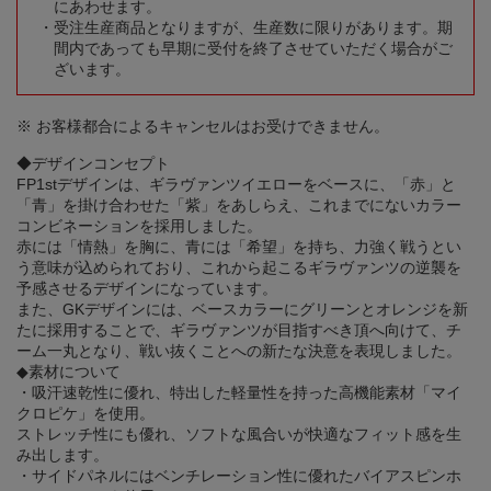
にあわせます。
受注生産商品となりますが、生産数に限りがあります。期
間内であっても早期に受付を終了させていただく場合がご
ざいます。
※ お客様都合によるキャンセルはお受けできません。
◆デザインコンセプト
FP1stデザインは、ギラヴァンツイエローをベースに、「赤」と
「青」を掛け合わせた「紫」をあしらえ、これまでにないカラー
コンビネーションを採用しました。
赤には「情熱」を胸に、青には「希望」を持ち、力強く戦うとい
う意味が込められており、これから起こるギラヴァンツの逆襲を
予感させるデザインになっています。
また、GKデザインには、ベースカラーにグリーンとオレンジを新
たに採用することで、ギラヴァンツが目指すべき頂へ向けて、チ
ーム一丸となり、戦い抜くことへの新たな決意を表現しました。
◆素材について
・吸汗速乾性に優れ、特出した軽量性を持った高機能素材「マイ
クロピケ」を使用。
ストレッチ性にも優れ、ソフトな風合いが快適なフィット感を生
み出します。
・サイドパネルにはベンチレーション性に優れたバイアスピンホ