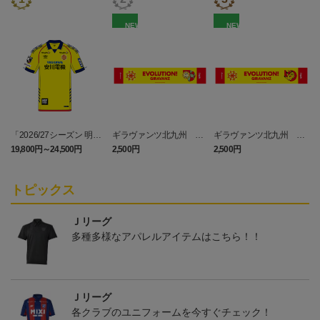
NEW
NEW
「2026/27シーズン 明治
ギラヴァンツ北九州 キ
ギラヴァンツ北九州 ピ
安田J3リーグ」オーセン
マワリ タオルマフラー
カチュウ タオルマフラー
19,800円～24,500円
2,500円
2,500円
4
ティックユニフォームFP
1st
トピックス
Ｊリーグ
多種多様なアパレルアイテムはこちら！！
Ｊリーグ
各クラブのユニフォームを今すぐチェック！