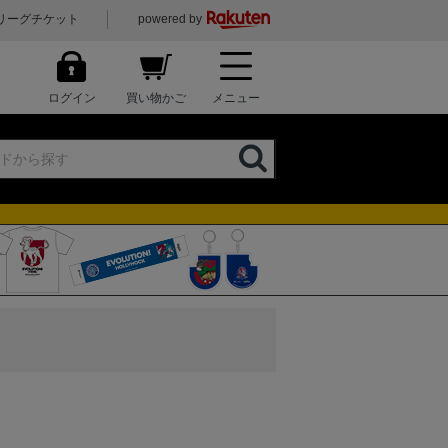
リーグチケット
powered by
ログイン
買い物かご
メニュー