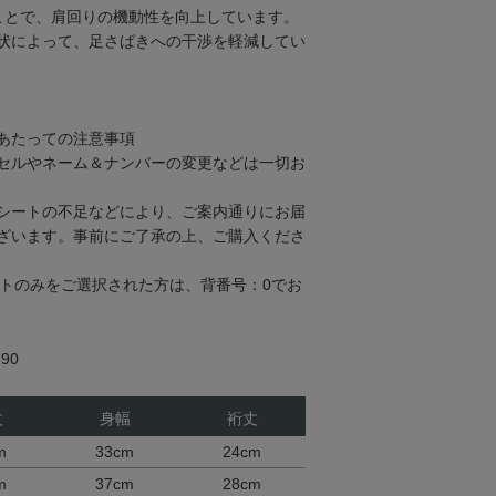
とで、肩回りの機動性を向上しています。
状によって、足さばきへの干渉を軽減してい
あたっての注意事項
セルやネーム＆ナンバーの変更などは一切お
シートの不足などにより、ご案内通りにお届
ざいます。事前にご了承の上、ご購入くださ
ントのみをご選択された方は、背番号：0でお
90
丈
身幅
裄丈
m
33cm
24cm
m
37cm
28cm