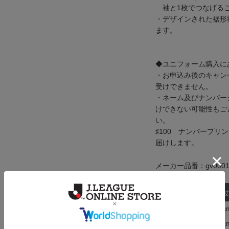
袖と1枚でつなげるこ
・デザインされた裾形
ます。
◆ユニフォーム購入に
・お申込み後のキャン
受けできません。
・ネーム及びナンバー
けできない可能性もご
い。
♯100 ナンバープリ
届けします。
メーカー品番：gv0001
サイズ
着
80
46c
100
50c