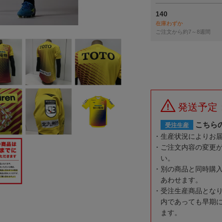
140
在庫わずか
ご注文から約7～8週間
発送予定
こちら
受注生産
生産状況によりお
ご注文内容の変更
い。
別の商品と同時購
あわせます。
受注生産商品とな
内であっても早期
ます。