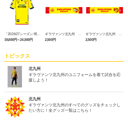
「2026/27シーズン 明治
ギラヴァンツ北九州 キ
ギラヴァンツ北九州 ピ
安田J3リーグ」オーセン
マワリ タオルマフラー
カチュウ タオルマフラー
19,800円～24,500円
2,500円
2,500円
1
ティックユニフォームFP
1st
トピックス
北九州
ギラヴァンツ北九州のユニフォームを着て試合を応
援しよう！
北九州
ギラヴァンツ北九州のすべてのグッズをチェックし
たい方に！全グッズ一覧はこちら！