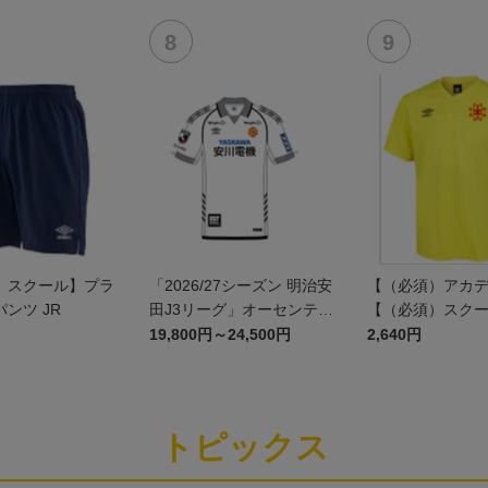
ン)
）スクール】プラ
「2026/27シーズン 明治安
【（必須）アカ
ンツ JR
田J3リーグ」オーセンティ
【（必須）スク
ックユニフォームFP2nd
プラクティスシャツ
19,800円～24,500円
2,640円
トピックス