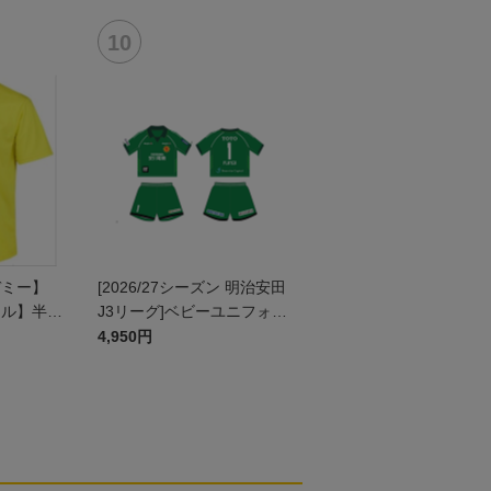
デミー】
[2026/27シーズン 明治安田
ール】半袖
J3リーグ]ベビーユニフォー
 JR
ム上下セット(GK1stデザイ
4,950円
ン)