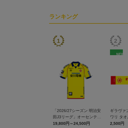
ランキング
NEW
「2026/27シーズン 明治安
ギラヴァ
田J3リーグ」オーセンティ
ワリ タ
ックユニフォームFP1st
19,800円～24,500円
2,500円