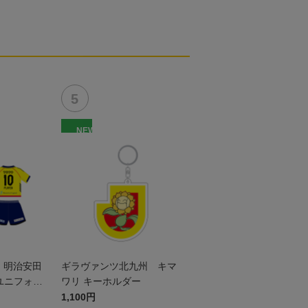
NEW
ン 明治安田
ギラヴァンツ北九州 キマ
ユニフォー
ワリ キーホルダー
1stデザイ
1,100円