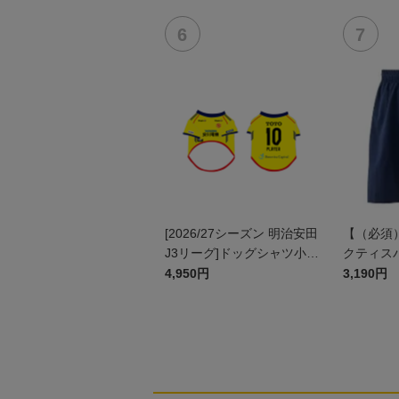
[2026/27シーズン 明治安田
【（必須
J3リーグ]ドッグシャツ小型
クティスパ
犬用(FP1stデザイン)
4,950円
3,190円