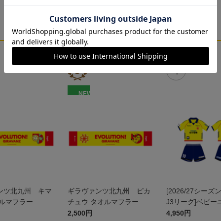
NEW
ンツ北九州 キマ
ギラヴァンツ北九州 ピカ
[2026/27シーズ
オルマフラー
チュウ タオルマフラー
J3リーグ]ベビー
ム上下セット(FP
2,500円
4,950円