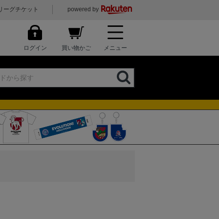
リーグチケット
powered by
ログイン
買い物かご
メニュー